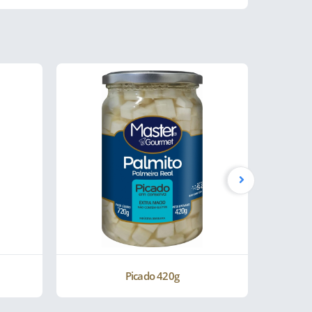
Picado 420g
Palmito 