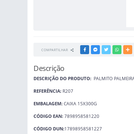
COMPARTILHAR
FACEBOOK
MESSENGER
TWITTER
WHATSA
M
Descrição
DESCRIÇÃO DO PRODUTO:
PALMITO PALMEIRA
REFERÊNCIA:
R207
EMBALAGEM:
CAIXA 15X300G
CÓDIGO EAN:
7898958581220
CÓDIGO DUN:
17898958581227